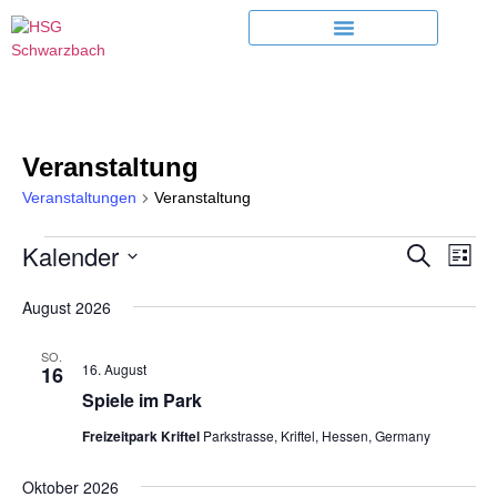
Veranstaltung
Veranstaltungen
Veranstaltung
Kalender
Ver
Veran
Suche
Liste
Ans
Datum
Such
wählen.
August 2026
Nav
und
SO.
16. August
16
Ansic
Spiele im Park
Navig
Freizeitpark Kriftel
Parkstrasse, Kriftel, Hessen, Germany
Oktober 2026