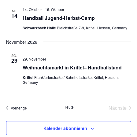
14. Oktober
-
16. Oktober
MI.
14
Handball Jugend-Herbst-Camp
Schwarzbach Halle
Bleichstraße 7-9, Kriftel, Hessen, Germany
November 2026
SO.
29. November
29
Weihnachtsmarkt in Kriftel– Handballstand
Kriftel
Frankfurterstraße / Bahnhofsstraße, Kriftel, Hessen,
Germany
Even
Heute
Nächste
Veranstaltungen
Vorherige
Kalender abonnieren