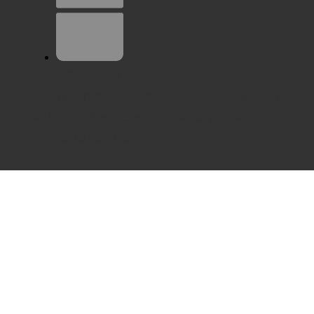
28.04.2026
Lorem ipsum dolor sit amet, consectetur adipiscing
elit. Ut elit tellus, luctus nec ullamcorper mattis,
pulvinar dapibus leo.